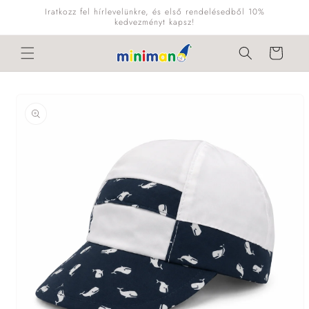
Ugrás a
Iratkozz fel hírlevelünkre, és első rendelésedből 10%
tartalomhoz
kedvezményt kapsz!
Kosár
Kihagyás, és
ugrás a
termékadatokra