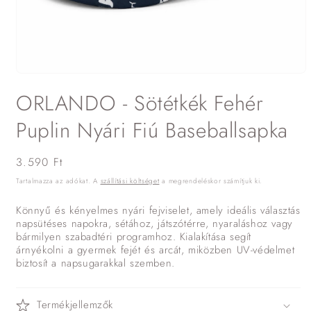
1.
médiafájl
ORLANDO - Sötétkék Fehér
megnyitása
a
modális
Puplin Nyári Fiú Baseballsapka
párbeszédpanelen
Normál
3.590 Ft
ár
Tartalmazza az adókat. A
szállítási költséget
a megrendeléskor számítjuk ki.
Könnyű és kényelmes nyári fejviselet, amely ideális választás
napsütéses napokra, sétához, játszótérre, nyaraláshoz vagy
bármilyen szabadtéri programhoz. Kialakítása segít
árnyékolni a gyermek fejét és arcát, miközben UV-védelmet
biztosít a napsugarakkal szemben.
Termékjellemzők