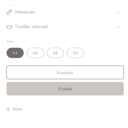
Méretezés
Tisztítási útmutató
Size
44
46
48
50
Kosárba
Fizetés
Share