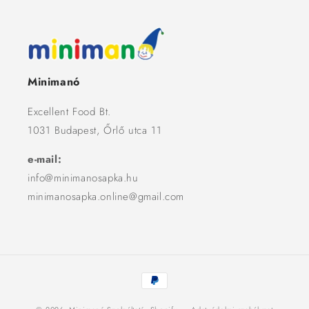
Minimanó
Excellent Food Bt.
1031 Budapest, Őrlő utca 11
e-mail:
info@minimanosapka.hu
minimanosapka.online@gmail.com
Fizetési
módok