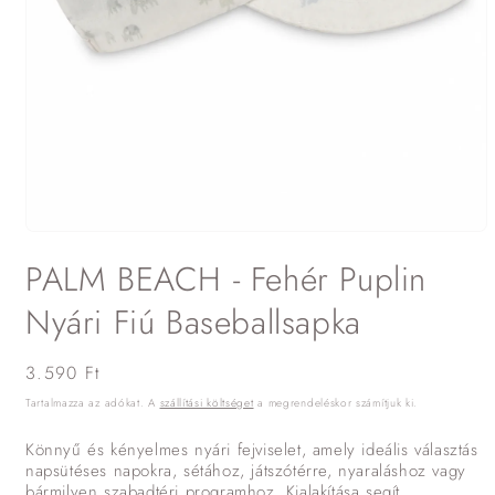
1.
médiafájl
PALM BEACH - Fehér Puplin
megnyitása
a
modális
Nyári Fiú Baseballsapka
párbeszédpanelen
Normál
3.590 Ft
ár
Tartalmazza az adókat. A
szállítási költséget
a megrendeléskor számítjuk ki.
Könnyű és kényelmes nyári fejviselet, amely ideális választás
napsütéses napokra, sétához, játszótérre, nyaraláshoz vagy
bármilyen szabadtéri programhoz. Kialakítása segít