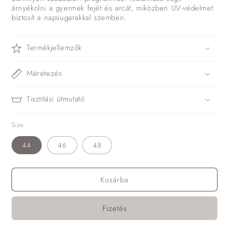
árnyékolni a gyermek fejét és arcát, miközben UV-védelmet
biztosít a napsugarakkal szemben.
Termékjellemzők
Méretezés
Tisztítási útmutató
Size
44
46
48
Kosárba
Fizetés