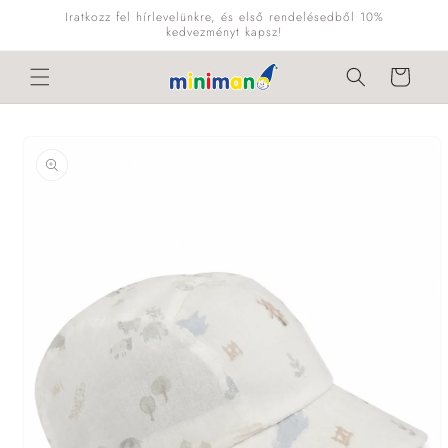
Ugrás a
Iratkozz fel hírlevelünkre, és első rendelésedből 10%
tartalomhoz
kedvezményt kapsz!
Kosár
Kihagyás, és
ugrás a
termékadatokra