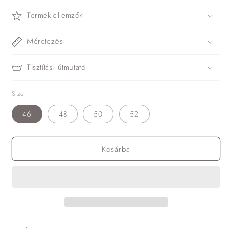
Termékjellemzők
Méretezés
Tisztítási útmutató
Size
46
48
50
52
Kosárba