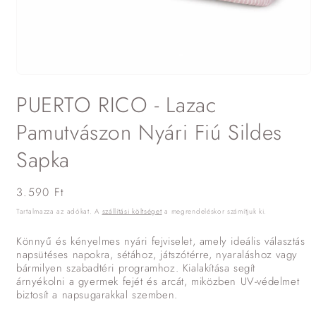
1.
médiafájl
PUERTO RICO - Lazac
megnyitása
a
modális
Pamutvászon Nyári Fiú Sildes
párbeszédpanelen
Sapka
Normál
3.590 Ft
ár
Tartalmazza az adókat. A
szállítási költséget
a megrendeléskor számítjuk ki.
Könnyű és kényelmes nyári fejviselet, amely ideális választás
napsütéses napokra, sétához, játszótérre, nyaraláshoz vagy
bármilyen szabadtéri programhoz. Kialakítása segít
árnyékolni a gyermek fejét és arcát, miközben UV-védelmet
biztosít a napsugarakkal szemben.