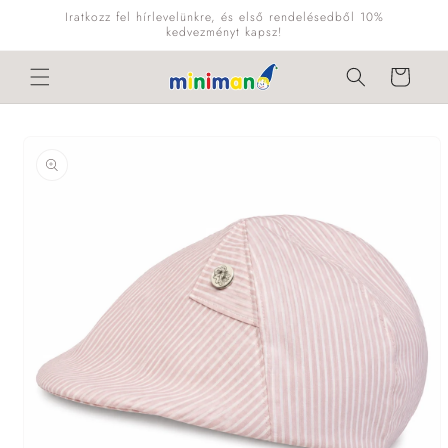
Ugrás a
Iratkozz fel hírlevelünkre, és első rendelésedből 10%
tartalomhoz
kedvezményt kapsz!
Kosár
Kihagyás, és
ugrás a
termékadatokra