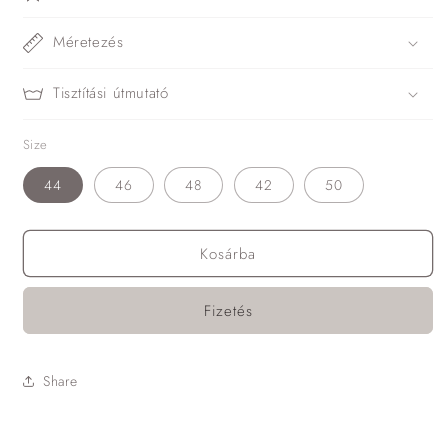
Méretezés
Tisztítási útmutató
Size
44
46
48
42
50
Kosárba
Fizetés
Share