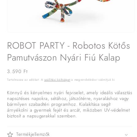
1.
médiafájl
ROBOT PARTY - Robotos Kötős
megnyitása
a
modális
Pamutvászon Nyári Fiú Kalap
párbeszédpanelen
Normál
3.590 Ft
ár
Tartalmazza az adókat. A
szállítási költséget
a megrendeléskor számítjuk ki.
Könnyű és kényelmes nyári fejviselet, amely ideális választás
napsütéses napokra, sétához, játszótérre, nyaraláshoz vagy
bármilyen szabadtéri programhoz. Kialakítása segít
árnyékolni a gyermek fejét és arcát, miközben UV-védelmet
biztosít a napsugarakkal szemben.
Termékjellemzők