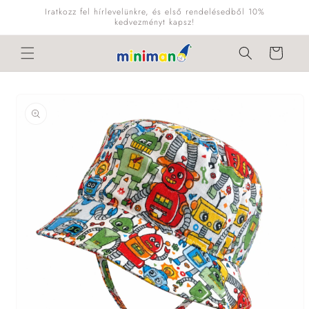
Ugrás a
Iratkozz fel hírlevelünkre, és első rendelésedből 10%
tartalomhoz
kedvezményt kapsz!
Kosár
Kihagyás, és
ugrás a
termékadatokra