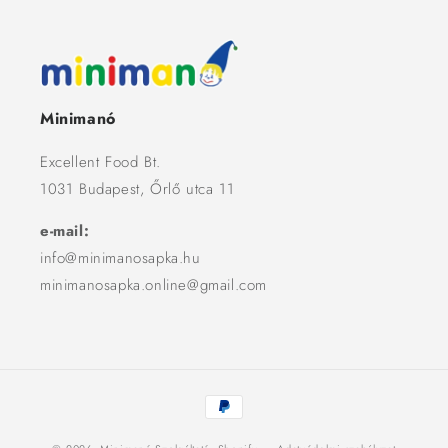
Minimanó
Excellent Food Bt.
1031 Budapest, Őrlő utca 11
e-mail:
info@minimanosapka.hu
minimanosapka.online@gmail.com
Fizetési
módok