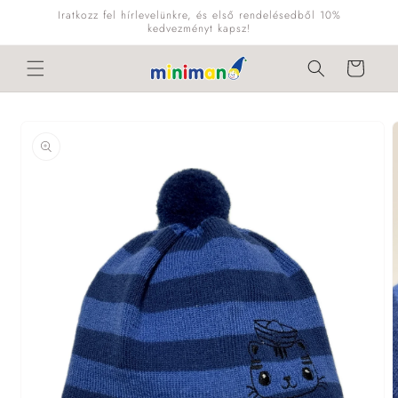
Ugrás a
Iratkozz fel hírlevelünkre, és első rendelésedből 10%
tartalomhoz
kedvezményt kapsz!
Kosár
Kihagyás, és
ugrás a
termékadatokra