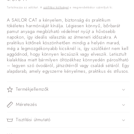
ár
Tartalmazza az adókat. A
szállítási költséget
a megrendeléskor számítjuk ki.
A SAILOR CAT a kényelem, biztonság és praktikum
tökéletes harmóniáját kínálja. Légiesen könnyű, bőrbarát
pamut anyaga megbízható védelmet nyújt a hűvösebb
napokon, így ideális választás az átmeneti időszakra. A
praktikus kötőnek köszönhetően mindig a helyén marad,
még a legmozgékonyabb kicsiknél is, így szülőként nem kell
aggódnod, hogy könnyen lecsúszik vagy elveszik. Letisztult
kialakítása miatt bármilyen öltözékhez könnyedén párosítható
– legyen szó óvodáról, játszótérről vagy családi sétáról. Egy
alapdarab, amely egyszerre kényelmes, praktikus és stílusos.
Termékjellemzők
Méretezés
Tisztítási útmutató