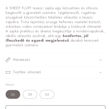
A SHEEP FLUFF tavaszi sapka egy kényelmes és stílusos
kiegészítő a gyerekek számára. Légáteresztő, rugalmas
anyagának köszönhetően tökéletes választás a tavaszi
napokra. Puha tapintású anyaga kellemes viseletet biztosít,
miközben vidám mintázatával feldobja a kislányok öltözetét.
A sapka praktikus és divatos kiegészítője a mindennapoknak,
ideális választás azoknak, akik egy
komfortos, jól
illeszkedő és egyedi megjelenésű
darabot keresnek
gyermekük számára.
Méretezés
Tisztítási útmutató
Méret
36
38
34