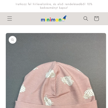
Ugrás a
Iratkozz fel hírlevelünkre, és első rendelésedből 10%
tartalomhoz
kedvezményt kapsz!
Kosár
Kihagyás, és
ugrás a
termékadatokra