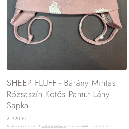
1.
médiafájl
SHEEP FLUFF - Bárány Mintás
megnyitása
a
modális
Rózsaszín Kötős Pamut Lány
párbeszédpanelen
Sapka
Normál
2.990 Ft
ár
Tartalmazza az adókat. A
szállítási költséget
a megrendeléskor számítjuk ki.