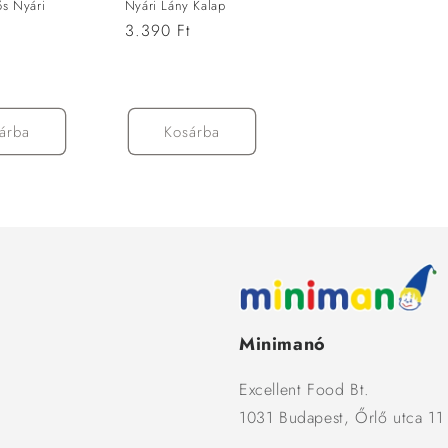
ős Nyári
Nyári Lány Kalap
Normál
3.390 Ft
t
ár
árba
Kosárba
Minimanó
Excellent Food Bt.
1031 Budapest, Őrlő utca 11