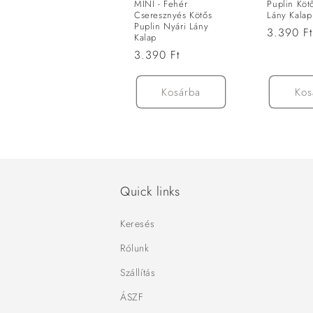
MINI - Fehér
Puplin Köt
Cseresznyés Kötős
Lány Kalap
Puplin Nyári Lány
Normál
3.390 F
Kalap
ár
Normál
3.390 Ft
ár
Kosárba
Kos
Quick links
Keresés
Rólunk
Szállítás
ÁSZF