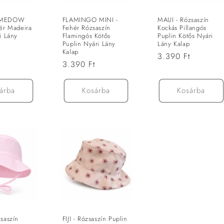
 MEDOW
FLAMINGO MINI -
MAUI - Rózsaszín
ér Madeira
Fehér Rózsaszín
Kockás Pillangós
i Lány
Flamingós Kötős
Puplin Kötős Nyári
Puplin Nyári Lány
Lány Kalap
Kalap
t
Normál
3.390 Ft
Normál
3.390 Ft
ár
ár
árba
Kosárba
Kosárba
saszín
FIJI - Rózsaszín Puplin