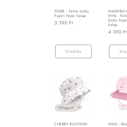
c
PEARL - Fehér Kötős
MADEIRA
i
Puplin Nyári Kalap
MINI - Feh
Kötős Nyár
Normál
3.390 Ft
Kalap
ó
ár
Normál
4.390 F
ár
:
Kosárba
Kos
Elfogyott
CHERRY BLOSSOM
MAUI - Róz