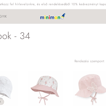
ratkozz fel hírlevelünkre, és első rendelésedből 10% kedvezményt kaps
GYIK
pok - 34
Rendezési szempont:
t