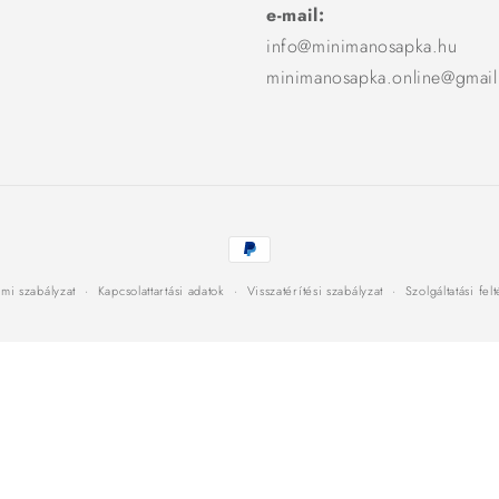
e-mail:
info@minimanosapka.hu
minimanosapka.online@gmai
Fizetési
módok
mi szabályzat
Kapcsolattartási adatok
Visszatérítési szabályzat
Szolgáltatási fel