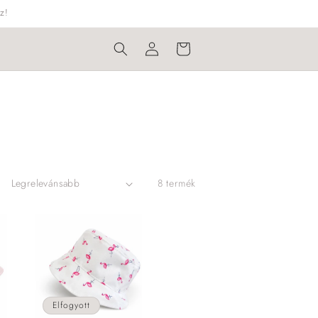
z!
Bejelentkezés
Kosár
8 termék
Elfogyott