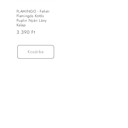
FLAMINGO - Fehér
Flamingós Kötős
Puplin Nyári Lány
Kalap
Normál
3.390 Ft
ár
Kosárba