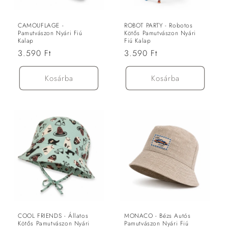
CAMOUFLAGE -
ROBOT PARTY - Robotos
Pamutvászon Nyári Fiú
Kötős Pamutvászon Nyári
Kalap
Fiú Kalap
Normál
3.590 Ft
Normál
3.590 Ft
ár
ár
Kosárba
Kosárba
COOL FRIENDS - Állatos
MONACO - Bézs Autós
Kötős Pamutvászon Nyári
Pamutvászon Nyári Fiú