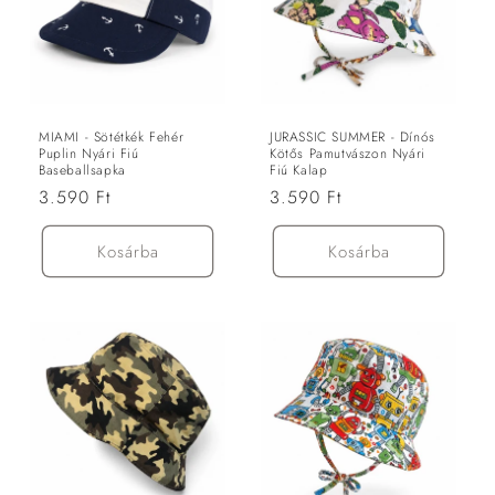
MIAMI - Sötétkék Fehér
JURASSIC SUMMER - Dínós
Puplin Nyári Fiú
Kötős Pamutvászon Nyári
Baseballsapka
Fiú Kalap
Normál
3.590 Ft
Normál
3.590 Ft
ár
ár
Kosárba
Kosárba