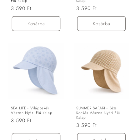
Fiú Kalap
Kalap
Normál
3.590 Ft
Normál
3.590 Ft
ár
ár
Kosárba
Kosárba
SEA LIFE - Világoskék
SUMMER SAFARI - Bézs
Vászon Nyári Fiú Kalap
Kockás Vászon Nyári Fiú
Kalap
Normál
3.590 Ft
Normál
3.590 Ft
ár
ár