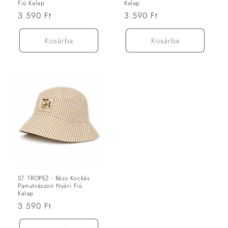
Fiú Kalap
Kalap
Normál
3.590 Ft
Normál
3.590 Ft
ár
ár
Kosárba
Kosárba
ST. TROPEZ - Bézs Kockás
Pamutvászon Nyári Fiú
Kalap
Normál
3.590 Ft
ár