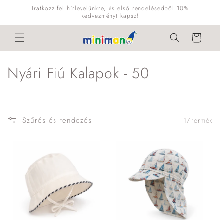
Ugrás a
Iratkozz fel hírlevelünkre, és első rendelésedből 10%
tartalomhoz
kedvezményt kapsz!
Kosár
K
Nyári Fiú Kalapok - 50
o
l
Szűrés és rendezés
17 termék
l
e
k
c
i