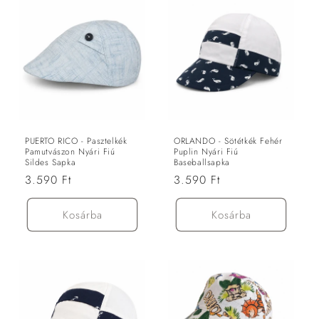
PUERTO RICO - Pasztelkék
ORLANDO - Sötétkék Fehér
Pamutvászon Nyári Fiú
Puplin Nyári Fiú
Sildes Sapka
Baseballsapka
Normál
3.590 Ft
Normál
3.590 Ft
ár
ár
Kosárba
Kosárba