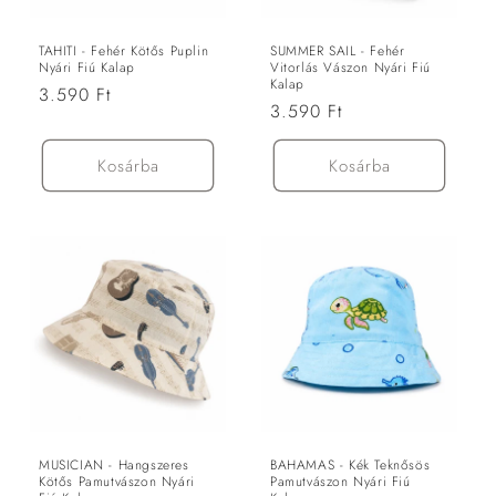
ó
:
TAHITI - Fehér Kötős Puplin
SUMMER SAIL - Fehér
Nyári Fiú Kalap
Vitorlás Vászon Nyári Fiú
Kalap
Normál
3.590 Ft
Normál
3.590 Ft
ár
ár
Kosárba
Kosárba
MUSICIAN - Hangszeres
BAHAMAS - Kék Teknősös
Kötős Pamutvászon Nyári
Pamutvászon Nyári Fiú