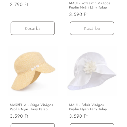
MAUI - Rózsaszín Virágos
Normál
2.790 Ft
Puplin Nyári Lány Kalap
ár
Normál
3.590 Ft
ár
Kosárba
Kosárba
MARBELLA - Sárga Virágos
MAUI - Fehér Virágos
Puplin Nyári Lány Kalap
Puplin Nyári Lány Kalap
Normál
3.590 Ft
Normál
3.590 Ft
ár
ár