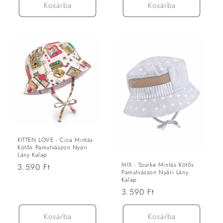
Kosárba
Kosárba
KITTEN LOVE - Cica Mintás
Kötős Pamutvászon Nyári
Lány Kalap
MIX - Szürke Mintás Kötős
Normál
3.590 Ft
Pamutvászon Nyári Lány
ár
Kalap
Normál
3.590 Ft
ár
Kosárba
Kosárba