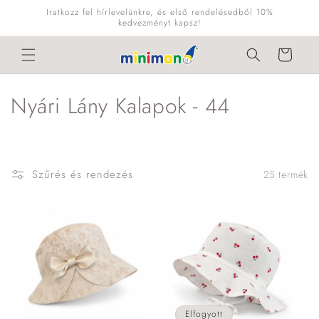
Ugrás a
Iratkozz fel hírlevelünkre, és első rendelésedből 10%
tartalomhoz
kedvezményt kapsz!
Kosár
K
Nyári Lány Kalapok - 44
o
l
Szűrés és rendezés
25 termék
l
e
k
c
i
Elfogyott