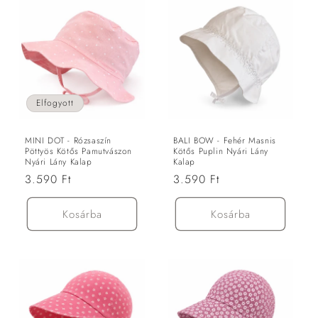
Elfogyott
MINI DOT - Rózsaszín
BALI BOW - Fehér Masnis
Pöttyös Kötős Pamutvászon
Kötős Puplin Nyári Lány
Nyári Lány Kalap
Kalap
Normál
3.590 Ft
Normál
3.590 Ft
ár
ár
Kosárba
Kosárba