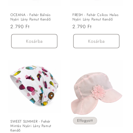
OCEANA - Fehér Bálnás
FRESH - Fehér Csíkos Halas
Nyári Lány Pamut Kendő
Nyári Lány Pamut Kendő
Normál
2.790 Ft
Normál
2.790 Ft
ár
ár
Kosárba
Kosárba
Elfogyott
SWEET SUMMER - Fehér
Mintás Nyári Lány Pamut
Kendő