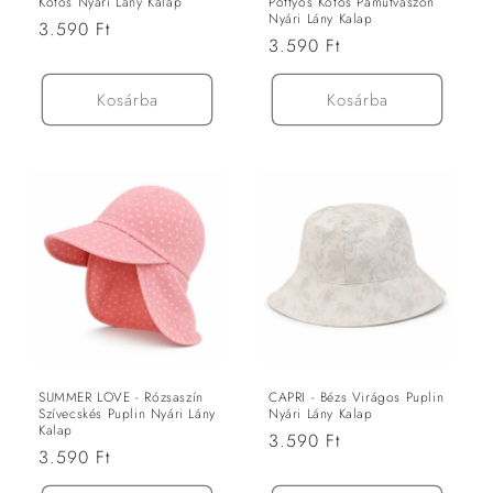
Kötős Nyári Lány Kalap
Pöttyös Kötős Pamutvászon
Nyári Lány Kalap
Normál
3.590 Ft
Normál
3.590 Ft
ár
ár
Kosárba
Kosárba
SUMMER LOVE - Rózsaszín
CAPRI - Bézs Virágos Puplin
Szívecskés Puplin Nyári Lány
Nyári Lány Kalap
Kalap
Normál
3.590 Ft
Normál
3.590 Ft
ár
ár