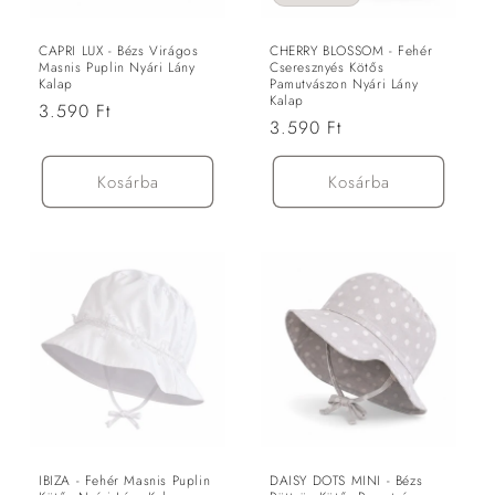
ó
:
CAPRI LUX - Bézs Virágos
CHERRY BLOSSOM - Fehér
Masnis Puplin Nyári Lány
Cseresznyés Kötős
Kalap
Pamutvászon Nyári Lány
Kalap
Normál
3.590 Ft
Normál
3.590 Ft
ár
ár
Kosárba
Kosárba
IBIZA - Fehér Masnis Puplin
DAISY DOTS MINI - Bézs