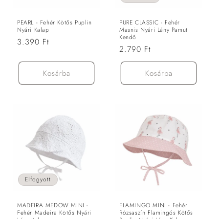
ó
:
PEARL - Fehér Kötős Puplin
PURE CLASSIC - Fehér
Nyári Kalap
Masnis Nyári Lány Pamut
Kendő
Normál
3.390 Ft
Normál
2.790 Ft
ár
ár
Kosárba
Kosárba
Elfogyott
MADEIRA MEDOW MINI -
FLAMINGO MINI - Fehér
Fehér Madeira Kötős Nyári
Rózsaszín Flamingós Kötős