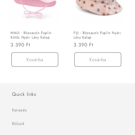
MAUI - Rózsaszín Puplin
FIJI - Rózsaszín Puplin Nyári
Kötős Nyári Lány Kalap
Lány Kalap
Normál
3.390 Ft
Normál
3.390 Ft
ár
ár
Kosárba
Kosárba
Quick links
Keresés
Rólunk