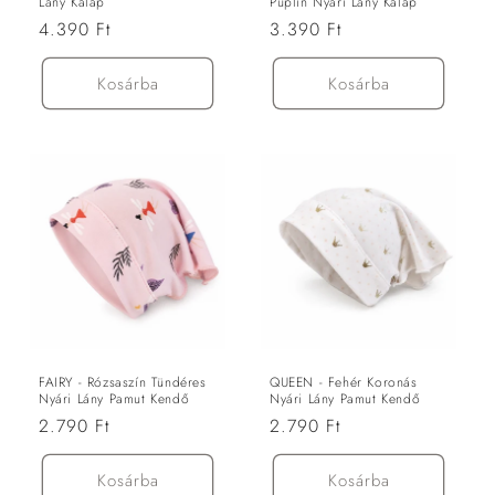
Lány Kalap
Puplin Nyári Lány Kalap
Normál
4.390 Ft
Normál
3.390 Ft
ár
ár
Kosárba
Kosárba
FAIRY - Rózsaszín Tündéres
QUEEN - Fehér Koronás
Nyári Lány Pamut Kendő
Nyári Lány Pamut Kendő
Normál
2.790 Ft
Normál
2.790 Ft
ár
ár
Kosárba
Kosárba