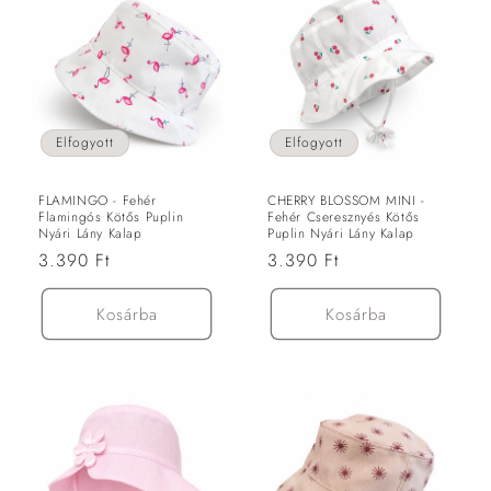
Elfogyott
Elfogyott
FLAMINGO - Fehér
CHERRY BLOSSOM MINI -
Flamingós Kötős Puplin
Fehér Cseresznyés Kötős
Nyári Lány Kalap
Puplin Nyári Lány Kalap
Normál
3.390 Ft
Normál
3.390 Ft
ár
ár
Kosárba
Kosárba