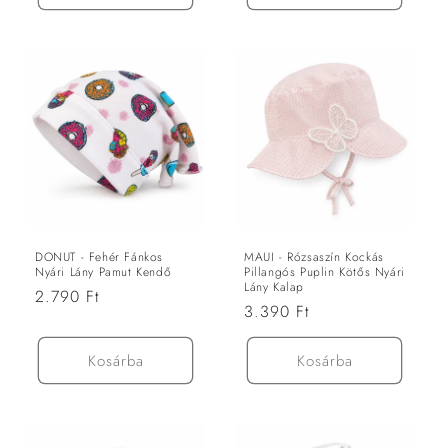
DONUT - Fehér Fánkos
MAUI - Rózsaszín Kockás
Nyári Lány Pamut Kendő
Pillangós Puplin Kötős Nyári
Lány Kalap
Normál
2.790 Ft
Normál
3.390 Ft
ár
ár
Kosárba
Kosárba