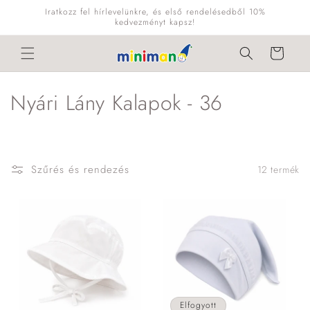
Ugrás a
Iratkozz fel hírlevelünkre, és első rendelésedből 10%
tartalomhoz
kedvezményt kapsz!
Kosár
K
Nyári Lány Kalapok - 36
o
l
Szűrés és rendezés
12 termék
l
e
k
c
i
Elfogyott