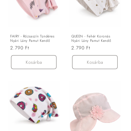
FAIRY - Rózsaszín Tündéres
QUEEN - Fehér Koronás
Nyári Lány Pamut Kendő
Nyári Lány Pamut Kendő
Normál
2.790 Ft
Normál
2.790 Ft
ár
ár
Kosárba
Kosárba