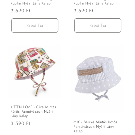
Puplin Nyári Lány Kalap
Puplin Nyári Lány Kalap
Normál
3.590 Ft
Normál
3.590 Ft
ár
ár
Kosárba
Kosárba
KITTEN LOVE - Cica Mintás
Kötős Pamutvászon Nyári
Lány Kalap
MIX - Szürke Mintás Kötős
Normál
3.590 Ft
Pamutvászon Nyári Lány
ár
Kalap