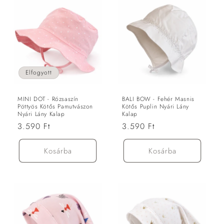
Elfogyott
MINI DOT - Rózsaszín
BALI BOW - Fehér Masnis
Pöttyös Kötős Pamutvászon
Kötős Puplin Nyári Lány
Nyári Lány Kalap
Kalap
Normál
3.590 Ft
Normál
3.590 Ft
ár
ár
Kosárba
Kosárba