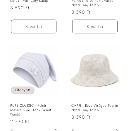
Kötős Nyári Lány Kalap
Pöttyös Kötős Pamutvászon
Nyári Lány Kalap
Normál
3.590 Ft
Normál
3.590 Ft
ár
ár
Kosárba
Kosárba
Elfogyott
PURE CLASSIC - Fehér
CAPRI - Bézs Virágos Puplin
Masnis Nyári Lány Pamut
Nyári Lány Kalap
Kendő
Normál
3.590 Ft
Normál
2.790 Ft
ár
ár