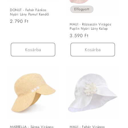
Elfogyott
DONUT - Fehér Fánkos
Nyári Lány Pamut Kendő
Normál
2.790 Ft
MAUI - Rózsaszín Virágos
ár
Puplin Nyári Lány Kalap
Normál
3.590 Ft
ár
Kosárba
Kosárba
MARBELLA - Sárga Virágos
MAUI - Fehér Virágos