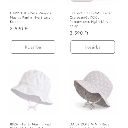
ó
:
CAPRI LUX - Bézs Virágos
CHERRY BLOSSOM - Fehér
Masnis Puplin Nyári Lány
Cseresznyés Kötős
Kalap
Pamutvászon Nyári Lány
Kalap
Normál
3.590 Ft
Normál
3.590 Ft
ár
ár
Kosárba
Kosárba
IBIZA - Fehér Masnis Puplin
DAISY DOTS MINI - Bézs