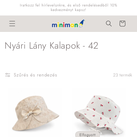
Ugrás a
Iratkozz fel hírlevelünkre, és első rendelésedből 10%
tartalomhoz
kedvezményt kapsz!
Kosár
K
Nyári Lány Kalapok - 42
o
l
Szűrés és rendezés
23 termék
l
e
k
c
i
Elfogyott